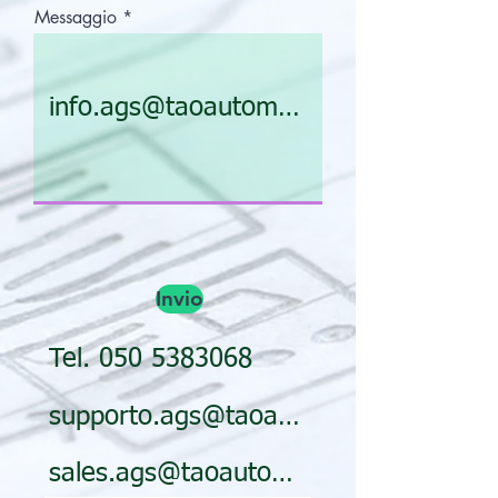
Messaggio
info.ags@taoautomation.it
Invio
Tel. 050 5383068
supporto.ags@taoautomation.it
sales.ags@taoautomation.it